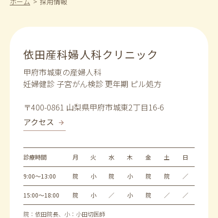
ホーム
>
採用情報
依田産科婦人科クリニック
甲府市城東の産婦人科
妊婦健診 子宮がん検診 更年期 ピル処方
〒400-0861 山梨県甲府市城東2丁目16-6
アクセス
診療時間
月
火
水
木
金
土
日
9:00～13:00
院
小
院
小
院
院
／
15:00～18:00
院
小
／
小
院
／
／
院：依田院長、小：小田切医師