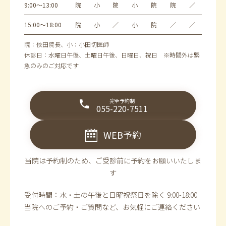
9:00～13:00
院
小
院
小
院
院
／
15:00～18:00
院
小
／
小
院
／
／
院：依田院長、小：小田切医師
休診日：水曜日午後、土曜日午後、日曜日、祝日 ※時間外は緊
急のみのご対応です
完全予約制
055-220-7511
WEB予約
当院は予約制のため、ご受診前に予約をお願いいたしま
す
受付時間：水・土の午後と日曜祝祭日を除く 9:00-18:00
当院へのご予約・ご質問など、お気軽にご連絡ください