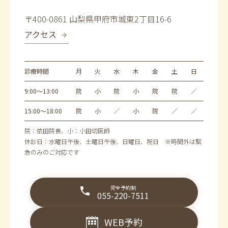
〒400-0861 山梨県甲府市城東2丁目16-6
アクセス
診療時間
月
火
水
木
金
土
日
9:00～13:00
院
小
院
小
院
院
／
15:00～18:00
院
小
／
小
院
／
／
院：依田院長、小：小田切医師
休診日：水曜日午後、土曜日午後、日曜日、祝日 ※時間外は緊
急のみのご対応です
完全予約制
055-220-7511
WEB予約