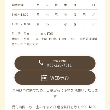
診療時間
月
火
水
木
金
土
日
9:00～13:00
院
小
院
小
院
院
／
15:00～18:00
院
小
／
小
院
／
／
院：依田院長、小：小田切医師
休診日：水曜日午後、土曜日午後、日曜日、祝日 ※時間外は緊
急のみのご対応です
完全予約制
055-220-7511
WEB予約
当院は予約制のため、ご受診前に予約をお願いいたしま
す
受付時間：水・土の午後と日曜祝祭日を除く 9:00-18:00